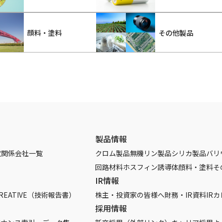
顔料・塗料
その他製品
製品情報
覧
関係会社一覧
クロム製品
無機リン製品
シリカ製品
バリ
回路材料
ホスフィン誘導体
顔料・塗料
そ
IR情報
REATIVE（技術報告書）
株主・投資家の皆様へ
財務・IR資料
IR
採用情報