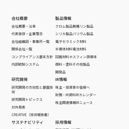
会社概要
製品情報
会社概要・沿革
クロム製品
無機リン製品
代表挨拶・企業理念
シリカ製品
バリウム製品
会社組織図・事業所一覧
電子セラミック材料
関係会社一覧
半導体材料
電池材料
コンプライアンス基本方針
回路材料
ホスフィン誘導体
内部統制システム
顔料・塗料
その他製品
開発品
研究開発
IR情報
研究開発の方向性と基盤技
株主・投資家の皆様へ
術
財務・IR資料
IRカレンダー
研究開発トピックス
株主関連情報
IRニュース
対外発表
CREATIVE（技術報告書）
サステナビリティ
採用情報