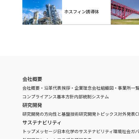
ホスフィン誘導体
会社概要
会社概要・沿革
代表挨拶・企業理念
会社組織図・事業所一
コンプライアンス基本方針
内部統制システム
研究開発
研究開発の方向性と基盤技術
研究開発トピックス
対外発表
C
サステナビリティ
トップメッセージ
日本化学のサステナビリティ
環境
社会
ガ