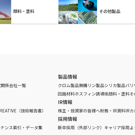
顔料・塗料
その他製品
製品情報
覧
関係会社一覧
クロム製品
無機リン製品
シリカ製品
バリ
回路材料
ホスフィン誘導体
顔料・塗料
そ
IR情報
REATIVE（技術報告書）
株主・投資家の皆様へ
財務・IR資料
IR
採用情報
バナンス
索引・データ集
新卒採用（外部リンク）
キャリア採用
よ