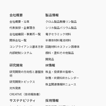
会社概要
製品情報
会社概要・沿革
クロム製品
無機リン製品
代表挨拶・企業理念
シリカ製品
バリウム製品
会社組織図・事業所一覧
電子セラミック材料
関係会社一覧
半導体材料
電池材料
コンプライアンス基本方針
回路材料
ホスフィン誘導体
内部統制システム
顔料・塗料
その他製品
開発品
研究開発
IR情報
研究開発の方向性と基盤技
株主・投資家の皆様へ
術
財務・IR資料
IRカレンダー
研究開発トピックス
株主関連情報
IRニュース
対外発表
CREATIVE（技術報告書）
サステナビリティ
採用情報