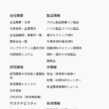
会社概要
製品情報
会社概要・沿革
クロム製品
無機リン製品
代表挨拶・企業理念
シリカ製品
バリウム製品
会社組織図・事業所一覧
電子セラミック材料
関係会社一覧
半導体材料
電池材料
コンプライアンス基本方針
回路材料
ホスフィン誘導体
内部統制システム
顔料・塗料
その他製品
開発品
研究開発
IR情報
研究開発の方向性と基盤技
株主・投資家の皆様へ
術
財務・IR資料
IRカレンダー
研究開発トピックス
株主関連情報
IRニュース
対外発表
CREATIVE（技術報告書）
サステナビリティ
採用情報