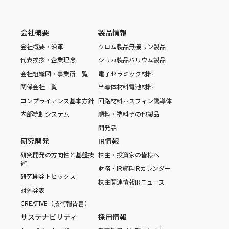
会社概要
製品情報
会社概要・沿革
クロム製品
無機リン製品
代表挨拶・企業理念
シリカ製品
バリウム製品
会社組織図・事業所一覧
電子セラミック材料
関係会社一覧
半導体材料
電池材料
コンプライアンス基本方針
回路材料
ホスフィン誘導体
内部統制システム
顔料・塗料
その他製品
開発品
研究開発
IR情報
研究開発の方向性と基盤技
株主・投資家の皆様へ
術
財務・IR資料
IRカレンダー
研究開発トピックス
株主関連情報
IRニュース
対外発表
CREATIVE（技術報告書）
サステナビリティ
採用情報