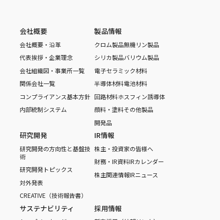
会社概要
製品情報
会社概要・沿革
クロム製品
無機リン製品
代表挨拶・企業理念
シリカ製品
バリウム製品
会社組織図・事業所一覧
電子セラミック材料
関係会社一覧
半導体材料
電池材料
コンプライアンス基本方針
回路材料
ホスフィン誘導体
内部統制システム
顔料・塗料
その他製品
開発品
研究開発
IR情報
研究開発の方向性と基盤技
株主・投資家の皆様へ
術
財務・IR資料
IRカレンダー
研究開発トピックス
株主関連情報
IRニュース
対外発表
CREATIVE（技術報告書）
サステナビリティ
採用情報