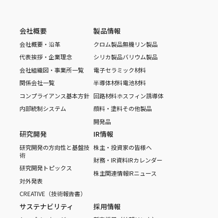
会社概要
製品情報
会社概要・沿革
クロム製品
無機リン製品
代表挨拶・企業理念
シリカ製品
バリウム製品
会社組織図・事業所一覧
電子セラミック材料
関係会社一覧
半導体材料
電池材料
コンプライアンス基本方針
回路材料
ホスフィン誘導体
内部統制システム
顔料・塗料
その他製品
開発品
研究開発
IR情報
研究開発の方向性と基盤技
株主・投資家の皆様へ
術
財務・IR資料
IRカレンダー
研究開発トピックス
株主関連情報
IRニュース
対外発表
CREATIVE（技術報告書）
サステナビリティ
採用情報