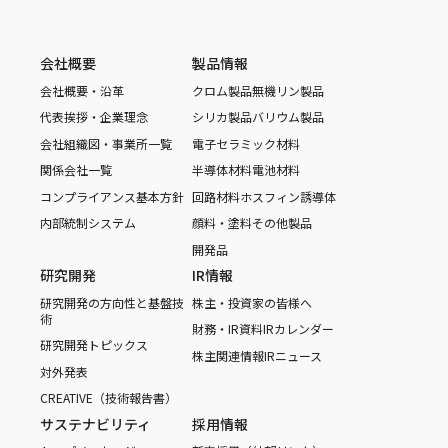
会社概要
製品情報
会社概要・沿革
クロム製品
無機リン製品
代表挨拶・企業理念
シリカ製品
バリウム製品
会社組織図・事業所一覧
電子セラミック材料
関係会社一覧
半導体材料
電池材料
コンプライアンス基本方針
回路材料
ホスフィン誘導体
内部統制システム
顔料・塗料
その他製品
開発品
研究開発
IR情報
研究開発の方向性と基盤技
株主・投資家の皆様へ
術
財務・IR資料
IRカレンダー
研究開発トピックス
株主関連情報
IRニュース
対外発表
CREATIVE（技術報告書）
サステナビリティ
採用情報