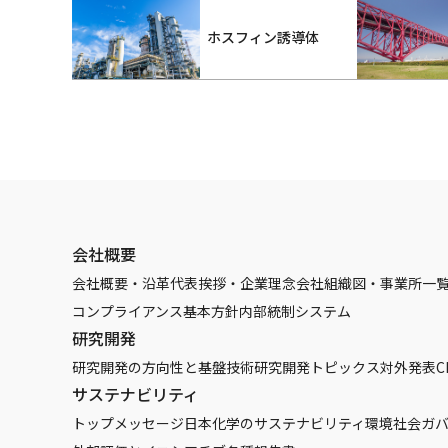
ホスフィン誘導体
会社概要
会社概要・沿革
代表挨拶・企業理念
会社組織図・事業所一
コンプライアンス基本方針
内部統制システム
研究開発
研究開発の方向性と基盤技術
研究開発トピックス
対外発表
C
サステナビリティ
トップメッセージ
日本化学のサステナビリティ
環境
社会
ガ