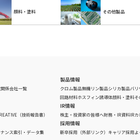
顔料・塗料
その他製品
製品情報
覧
関係会社一覧
クロム製品
無機リン製品
シリカ製品
バリ
回路材料
ホスフィン誘導体
顔料・塗料
そ
IR情報
REATIVE（技術報告書）
株主・投資家の皆様へ
財務・IR資料
IR
採用情報
バナンス
索引・データ集
新卒採用（外部リンク）
キャリア採用
よ