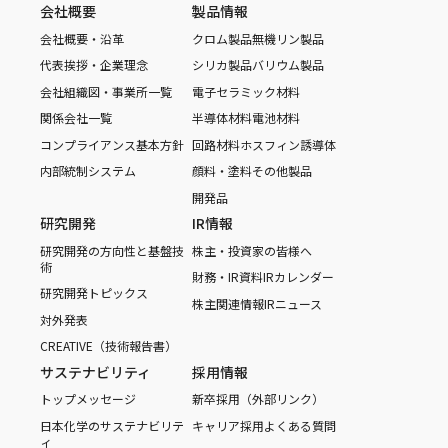
会社概要
製品情報
会社概要・沿革
クロム製品
無機リン製品
代表挨拶・企業理念
シリカ製品
バリウム製品
会社組織図・事業所一覧
電子セラミック材料
関係会社一覧
半導体材料
電池材料
コンプライアンス基本方針
回路材料
ホスフィン誘導体
内部統制システム
顔料・塗料
その他製品
開発品
研究開発
IR情報
研究開発の方向性と基盤技
株主・投資家の皆様へ
術
財務・IR資料
IRカレンダー
研究開発トピックス
株主関連情報
IRニュース
対外発表
CREATIVE（技術報告書）
サステナビリティ
採用情報
トップメッセージ
新卒採用（外部リンク）
日本化学のサステナビリテ
キャリア採用
よくある質問
ィ