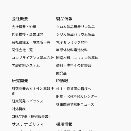
会社概要
製品情報
会社概要・沿革
クロム製品
無機リン製品
代表挨拶・企業理念
シリカ製品
バリウム製品
会社組織図・事業所一覧
電子セラミック材料
関係会社一覧
半導体材料
電池材料
コンプライアンス基本方針
回路材料
ホスフィン誘導体
内部統制システム
顔料・塗料
その他製品
開発品
研究開発
IR情報
研究開発の方向性と基盤技
株主・投資家の皆様へ
術
財務・IR資料
IRカレンダー
研究開発トピックス
株主関連情報
IRニュース
対外発表
CREATIVE（技術報告書）
サステナビリティ
採用情報