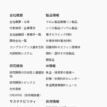
会社概要
製品情報
会社概要・沿革
クロム製品
無機リン製品
代表挨拶・企業理念
シリカ製品
バリウム製品
会社組織図・事業所一覧
電子セラミック材料
関係会社一覧
半導体材料
電池材料
コンプライアンス基本方針
回路材料
ホスフィン誘導体
内部統制システム
顔料・塗料
その他製品
開発品
研究開発
IR情報
研究開発の方向性と基盤技
株主・投資家の皆様へ
術
財務・IR資料
IRカレンダー
研究開発トピックス
株主関連情報
IRニュース
対外発表
CREATIVE（技術報告書）
サステナビリティ
採用情報