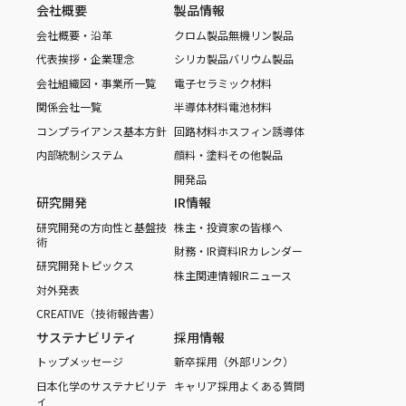
会社概要
製品情報
会社概要・沿革
クロム製品
無機リン製品
代表挨拶・企業理念
シリカ製品
バリウム製品
会社組織図・事業所一覧
電子セラミック材料
関係会社一覧
半導体材料
電池材料
コンプライアンス基本方針
回路材料
ホスフィン誘導体
内部統制システム
顔料・塗料
その他製品
開発品
研究開発
IR情報
研究開発の方向性と基盤技
株主・投資家の皆様へ
術
財務・IR資料
IRカレンダー
研究開発トピックス
株主関連情報
IRニュース
対外発表
CREATIVE（技術報告書）
サステナビリティ
採用情報
トップメッセージ
新卒採用（外部リンク）
日本化学のサステナビリテ
キャリア採用
よくある質問
ィ